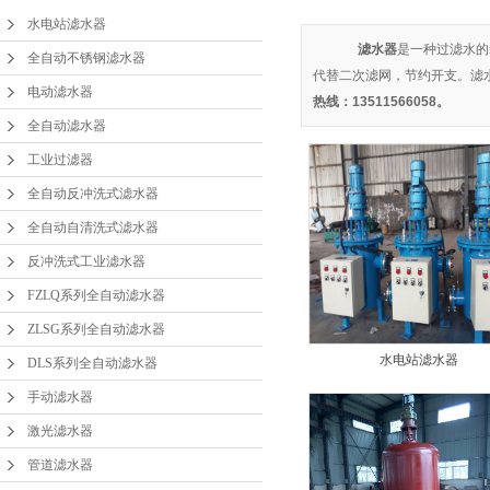
水电站滤水器
FZLQ系列全自动滤水
滤水器
是一种过滤水的
全自动不锈钢滤水器
代替二次滤网，节约开支。滤
ZLSG系列全自动滤水
器
电动滤水器
热线：13511566058。
全自动滤水器
DLS系列全自动滤水
器
工业过滤器
手动滤水器
器
全自动反冲洗式滤水器
全自动自清洗式滤水器
水电站滤水器
反冲洗式工业滤水器
管道滤水器
FZLQ系列全自动滤水器
ZLSG系列全自动滤水器
激光滤水器
水电站滤水器
DLS系列全自动滤水器
精密滤水器
手动滤水器
激光滤水器
二次滤网
管道滤水器