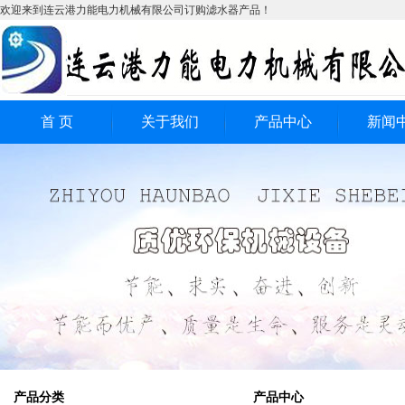
欢迎来到连云港力能电力机械有限公司订购滤水器产品！
首 页
关于我们
产品中心
新闻
全自动滤水器
公司
电动滤水器
行业
工业过滤器
技术
全自动反冲洗式滤水
全自动自清洗式滤水
器
反冲洗式工业滤水器
器
产品分类
产品中心