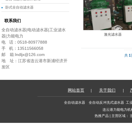
卧式全自动滤水器
联系我们
全自动滤水器|电动滤水器|工业滤水
激光滤水器
器|力能电力
电 话：0518-80977888
手 机：13511566058
邮 箱:lndljx@126.com
共
1
地 址：江苏省连云港市新浦经济开
发区
网站首页
关于我们
|
|
全自动滤水器
全自动反冲洗式滤水器
工
连云港力能电力机
热推产品
| 主营区域：