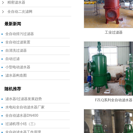
精密滤水器
全自动二次滤网
最新新闻
工业过滤器
全自动排污过滤器
全自动过滤装置
自清洗过滤器
自动过滤
小型电动滤水器
滤水器构造图
随机推荐
滤水器/过滤器发展趋势
FZLQ系列全自动滤水器
水电站全自动滤水器厂家
全自动滤水器DN400
过滤机理小结（三）
全自动滤水器工作原理