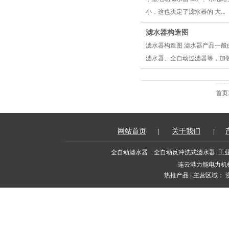
小，这也决定了滤水器的 大...
滤水器构造图
滤水器构造图 滤水器产品一
滤水器、全自动过滤器等，加装
首页
网站首页
关于我们
|
|
全自动滤水器
全自动反冲洗式滤水器
工
连云港力能电力机
热推产品
| 主营区域：