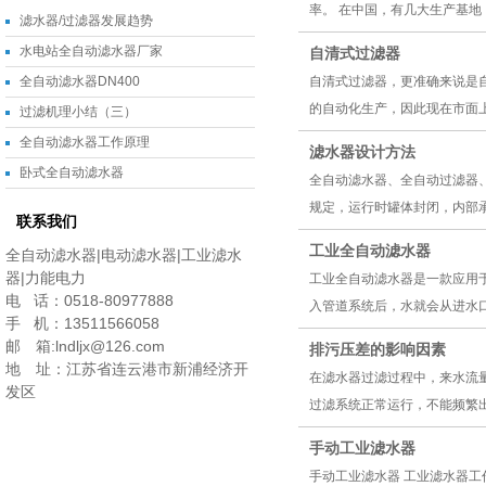
率。 在中国，有几大生产基地
滤水器/过滤器发展趋势
水电站全自动滤水器厂家
自清式过滤器
全自动滤水器DN400
自清式过滤器，更准确来说是
的自动化生产，因此现在市面上
过滤机理小结（三）
全自动滤水器工作原理
滤水器设计方法
卧式全自动滤水器
全自动滤水器、全自动过滤器、
规定，运行时罐体封闭，内部承
联系我们
工业全自动滤水器
全自动滤水器|电动滤水器|工业滤水
器|力能电力
工业全自动滤水器是一款应用
电 话：0518-80977888
入管道系统后，水就会从进水口
手 机：13511566058
邮 箱:lndljx@126.com
排污压差的影响因素
地 址：江苏省连云港市新浦经济开
在滤水器过滤过程中，来水流
发区
过滤系统正常运行，不能频繁出
手动工业滤水器
手动工业滤水器 工业滤水器