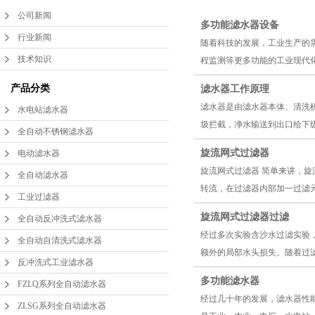
公司新闻
FZLQ系列全自动滤水
多功能滤水器设备
行业新闻
随着科技的发展，工业生产的
ZLSG系列全自动滤水
器
技术知识
程监测等更多功能的工业现代化
DLS系列全自动滤水
器
产品分类
滤水器工作原理
滤水器是由滤水器本体、清洗
水电站滤水器
手动滤水器
器
圾拦截，净水输送到出口给下级
全自动不锈钢滤水器
水电站滤水器
旋流网式过滤器
电动滤水器
旋流网式过滤器 简单来讲，
全自动滤水器
管道滤水器
转流，在过滤器内部加一过滤元
工业过滤器
旋流网式过滤器过滤
激光滤水器
全自动反冲洗式滤水器
经过多次实验含沙水过滤实验
全自动自清洗式滤水器
精密滤水器
额外的局部水头损失。随着过滤
反冲洗式工业滤水器
多功能滤水器
FZLQ系列全自动滤水器
二次滤网
经过几十年的发展，滤水器性
ZLSG系列全自动滤水器