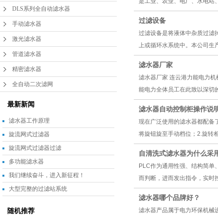
是工业、农业、电厂、水电站、
DLS系列全自动滤水器
过滤设备
手动滤水器
过滤设备是将液体中杂质过滤
激光滤水器
上或循环水系统中。本公司生产
管道滤水器
滤水器厂家
精密滤水器
滤水器厂家 连云港力能电力
全自动二次滤网
能电力全体员工在此致以深切的
最新新闻
滤水器自动控制柜操作说
滤水器工作原理
现在广泛使用的滤水器都配备了
将旋钮旋至手动档位；2.旋转相
旋流网式过滤器
旋流网式过滤器过滤
自清洗式滤水器为什么采用
多功能滤水器
PLC作为通用性强、结构简
我们继续奋斗，进入新征程！
而判断，进而发出指令，实时控
大型完整的过滤站系统
滤水器哪个品牌好？
滤水器产品属于电力环保机械
随机推荐