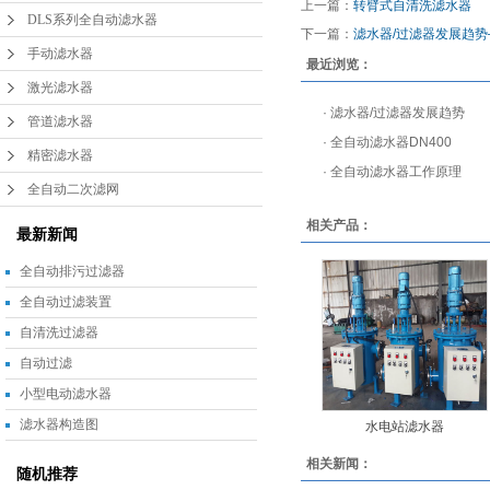
上一篇：
转臂式自清洗滤水器
DLS系列全自动滤水器
下一篇：
滤水器/过滤器发展趋势
手动滤水器
最近浏览：
激光滤水器
·
滤水器/过滤器发展趋势
管道滤水器
·
全自动滤水器DN400
精密滤水器
·
全自动滤水器工作原理
全自动二次滤网
相关产品：
最新新闻
全自动排污过滤器
全自动过滤装置
自清洗过滤器
自动过滤
小型电动滤水器
滤水器构造图
水电站滤水器
相关新闻：
随机推荐