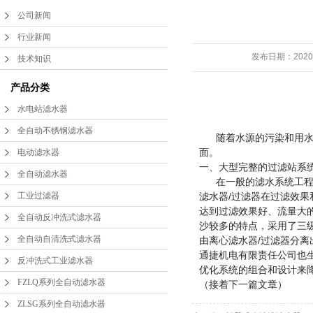
公司新闻
FZLQ系列全自动滤水
行业新闻
ZLSG系列全自动滤水
器
发布日期：
2020
技术知识
DLS系列全自动滤水
器
产品分类
水电站滤水器
手动滤水器
器
全自动不锈钢滤水器
随着水源的污染和用水的
水电站滤水器
面。
电动滤水器
一、大型完整的过滤站系
全自动滤水器
在一般的滤水系统工程中，
管道滤水器
工业过滤器
滤水器/过滤器在过滤效
达到过滤效果好、流量大
激光滤水器
全自动反冲洗式滤水器
沙较多的特点，采用了三
全自动自清洗式滤水器
由离心滤水器/过滤器分离
精密滤水器
通捷机电有限责任公司也
反冲洗式工业滤水器
优化系统的组合和设计来
FZLQ系列全自动滤水器
（接着下一篇文章）
二次滤网
ZLSG系列全自动滤水器