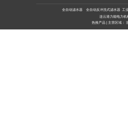
全自动滤水器
全自动反冲洗式滤水器
工
连云港力能电力机
热推产品
| 主营区域：