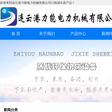
欢迎来到连云港力能电力机械有限公司订购滤水器产品！
首 页
关于我们
产品中心
新闻
全自动滤水器
公司
电动滤水器
行业
工业过滤器
技术
全自动反冲洗式滤水
全自动自清洗式滤水
器
反冲洗式工业滤水器
器
新闻分类