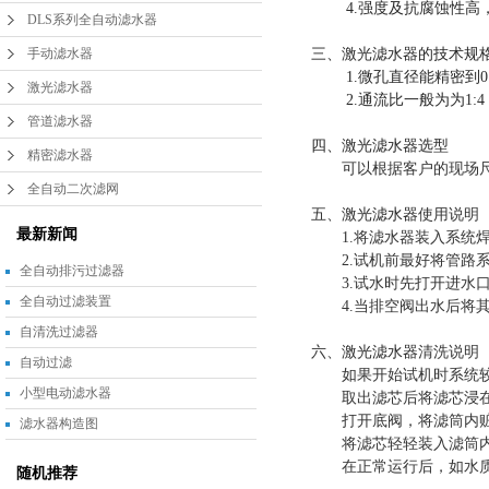
4.强度及抗腐蚀性高，
DLS系列全自动滤水器
手动滤水器
三、激光滤水器的技术规
1.微孔直径能精密到0.1
激光滤水器
2.通流比一般为为1:
管道滤水器
四、激光滤水器选型
精密滤水器
可以根据客户的现场尺寸
全自动二次滤网
五、
激光滤水器
使用说明
最新新闻
1.将滤水器装入系统焊
2.试机前最好将管路系
全自动排污过滤器
3.试水时先打开进水口
全自动过滤装置
4.当排空阀出水后将其
自清洗过滤器
六、
激光滤水器
清洗说明
自动过滤
如果开始试机时系统较脏
小型电动滤水器
取出滤芯后将滤芯浸在清
打开底阀，将滤筒内赃
滤水器构造图
将滤芯轻轻装入滤筒内
在正常运行后，如水质
随机推荐