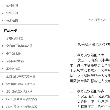
公司新闻
FZLQ系列全自动滤水
行业新闻
ZLSG系列全自动滤水
器
发布日期：
2021
技术知识
DLS系列全自动滤水
器
产品分类
水电站滤水器
手动滤水器
器
激光滤水器又名精密激光
全自动不锈钢滤水器
水电站滤水器
电动滤水器
一、激光滤水器的产生
为进一步落实《中共中央
全自动滤水器
管道滤水器
求，进一步提高电力安全
工业过滤器
十五项重点要求》，其中第1
网，防止滤网破碎进入发
激光滤水器
全自动反冲洗式滤水器
可阻挡杂质和颗粒进入发
全自动自清洗式滤水器
精密滤水器
二、激光滤水器的特点
反冲洗式工业滤水器
1.安全性高，彻底消除
FZLQ系列全自动滤水器
二次滤网
2.
适用于电厂
油系统
3.精密度高，均匀性好
ZLSG系列全自动滤水器