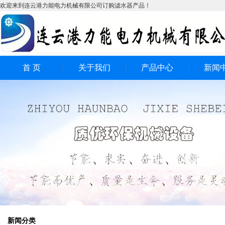
欢迎来到连云港力能电力机械有限公司订购滤水器产品！
首 页
关于我们
产品中心
新闻
全自动滤水器
公司
电动滤水器
行业
工业过滤器
技术
全自动反冲洗式滤水
全自动自清洗式滤水
器
反冲洗式工业滤水器
器
新闻分类