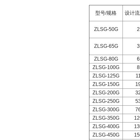
型号/规格
设计流量
ZLSG-50G
2
ZLSG-65G
3
ZLSG-80G
6
ZLSG-100G
8
ZLSG-125G
1
ZLSG-150G
1
ZLSG-200G
3
ZLSG-250G
5
ZLSG-300G
7
ZLSG-350G
12
ZLSG-400G
13
ZLSG-450G
15