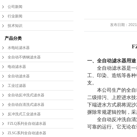
公司新闻
FZLQ系列全自动滤水
行业新闻
ZLSG系列全自动滤水
器
发布日期：
2021
技术知识
DLS系列全自动滤水
器
产品分类
F
水电站滤水器
手动滤水器
器
全自动不锈钢滤水器
一、全自动滤水器用途
水电站滤水器
电动滤水器
全自动滤水器是一种
工、印染、造纸等各种
全自动滤水器
管道滤水器
支。
工业过滤器
本公司生产的全自动
激光滤水器
全自动反冲洗式滤水器
二级排污、上腔进水技
下端进水方式易将泥沙
全自动自清洗式滤水器
精密滤水器
摒除常规逻辑控制，采
反冲洗式工业滤水器
全自动反冲洗自清洗
FZLQ系列全自动滤水器
二次滤网
可靠的运行。它无论在
ZLSG系列全自动滤水器