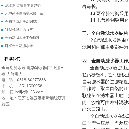
滤水器/过滤器发展趋势
寿命长。
13.两个排污阀采用
水电站全自动滤水器厂家
14.电气控制采用Ｐ
全自动滤水器DN400
过滤机理小结（三）
三、全自动滤水器结构
全自动滤水器工作原理
全自动滤水器是由 ①
卧式全自动滤水器
滤网和内部主要部件为
联系我们
四、全自动滤水器工作
全自动滤水器|电动滤水器|工业滤水
全自动滤水器是由滤水
器|力能电力
拦污栅板3，拦污栅板
电 话：0518-80977888
自动滤水器的过滤精度
手 机：13511566058
工作时，取自自然的江
邮 箱:lndljx@126.com
颗粒留在滤水器上腔，
地 址：江苏省连云港市新浦经济开
内，沙粒可由冲排泥沙
发区
出水口流出。
全自动滤水器在线工
口会产生压差，当差压