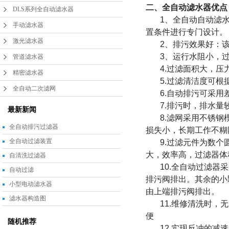
二、全自动滤水器优点
DLS系列全自动滤水器
1、全自动自动滤水
手动滤水器
置条件进行专门设计。
激光滤水器
2、排污效果好：该
3、运行水阻小，过
管道滤水器
4.过滤面积大，压
精密滤水器
5.过滤清洁度可根据
全自动二次滤网
6.自动排污可采用差
7.排污时，排水量
最新新闻
8.滤网采用不锈钢楔
全自动排污过滤器
损失小，长期工作不糊
全自动过滤装置
9.过滤元件为数个圆
大，效率高，过滤器体
自清洗过滤器
10.全自动过滤器采
自动过滤
排污阀排出。其余的小
小型电动滤水器
由上端排污阀排出。
滤水器构造图
11.维修清洗时，无
便
随机推荐
12.实现反冲的减速