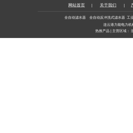
网站首页
关于我们
|
|
全自动滤水器
全自动反冲洗式滤水器
工
连云港力能电力机
热推产品
| 主营区域：