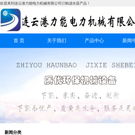
欢迎来到连云港力能电力机械有限公司订购滤水器产品！
首 页
关于我们
产品中心
新闻
全自动滤水器
公司
电动滤水器
行业
工业过滤器
技术
全自动反冲洗式滤水
全自动自清洗式滤水
器
反冲洗式工业滤水器
器
新闻分类