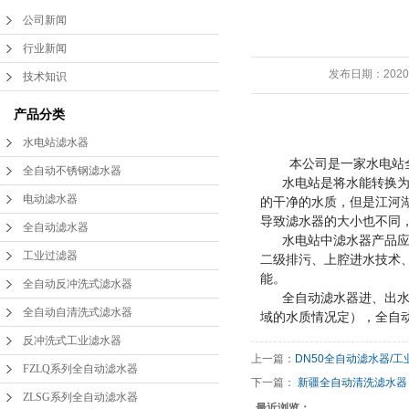
公司新闻
FZLQ系列全自动滤水
行业新闻
ZLSG系列全自动滤水
器
发布日期：
2020
技术知识
DLS系列全自动滤水
器
产品分类
水电站滤水器
手动滤水器
器
本公司是一家水电站
全自动不锈钢滤水器
水电站是将水能转换为电
水电站滤水器
电动滤水器
的干净的水质，但是江河
导致滤水器的大小也不同
全自动滤水器
管道滤水器
水电站中滤水器产品应用
工业过滤器
二级排污、上腔进水技术
能。
激光滤水器
全自动反冲洗式滤水器
全自动滤水器进、出水口
全自动自清洗式滤水器
域的水质情况定），全自动
精密滤水器
反冲洗式工业滤水器
上一篇：
DN50全自动滤水器/
FZLQ系列全自动滤水器
二次滤网
下一篇：
新疆全自动清洗滤水器
ZLSG系列全自动滤水器
最近浏览：