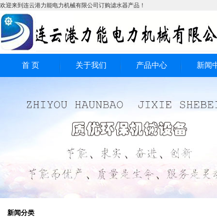
欢迎来到连云港力能电力机械有限公司订购滤水器产品！
首 页
关于我们
产品中心
新闻
全自动滤水器
公司
电动滤水器
行业
工业过滤器
技术
全自动反冲洗式滤水
全自动自清洗式滤水
器
反冲洗式工业滤水器
器
新闻分类