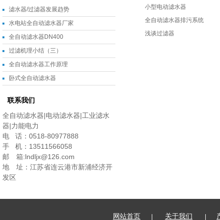
小型电动滤水器
滤水器/过滤器发展趋势
全自动滤水器排污系统
水电站全自动滤水器厂家
浅谈过滤器
全自动滤水器DN400
过滤机理小结（三）
全自动滤水器工作原理
卧式全自动滤水器
联系我们
全自动滤水器|电动滤水器|工业滤水
器|力能电力
电 话：0518-80977888
手 机：13511566058
邮 箱:lndljx@126.com
地 址：江苏省连云港市新浦经济开
发区
网站首页
关于我们
|
|