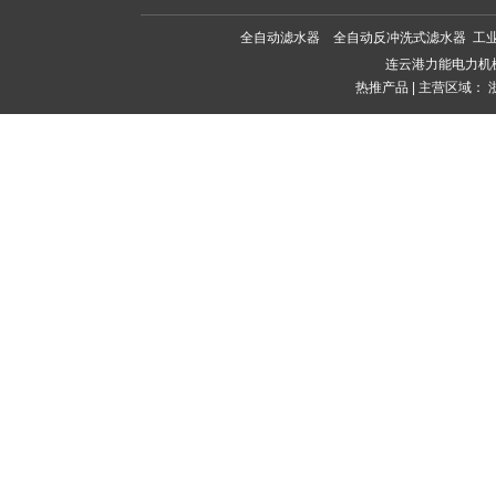
全自动滤水器
全自动反冲洗式滤水器
工
连云港力能电力机
热推产品
| 主营区域：